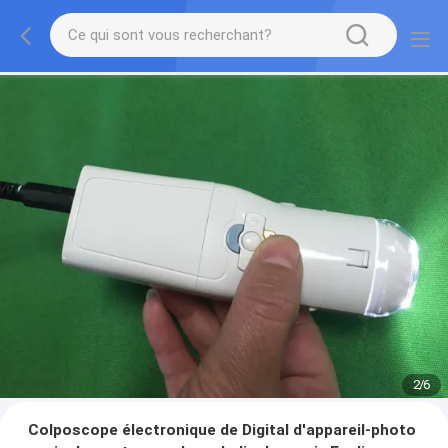
2
/
6
Colposcope électronique de Digital d'appareil-photo