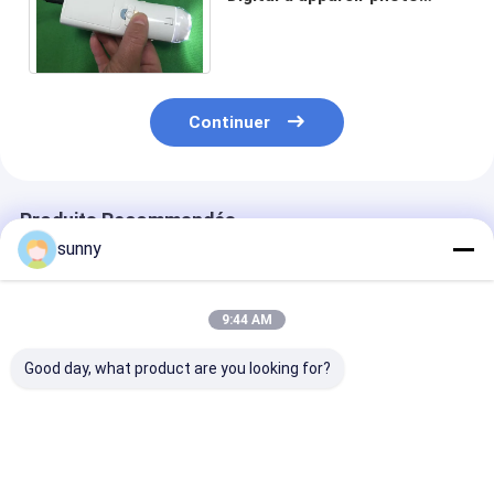
vaginal pour trouver la
maladie du cervix Eealier
Continuer
Produits Recommandés
sunny
9:44 AM
Good day, what product are you looking for?
Endoscope
Colposcope
Auto-Colposc
numérique auto-
électronique
portatif pour l
inspection
numérique portable
gynécologie rel
colposcope
la télévision