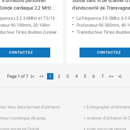
 à ultrasons personnel
Sonde sans fil de scanner d'
Sonde cardiaque 2,2 MHz
d'endocavité de Transvagina
 DICOM mobile
l'appareil mobile d'OB/GYN
quence:L2.2-3.6MHz et 7.5/10MHz
La fréquence:3.5-5Mhz, 6.5
ndeur:90-190mm, 20-100m
Profondeur:90-305mm, 40
teur:Têtes doubles (Linéaire + Cardiaque)
Transducteur:Têtes doubles (convexe + 
CONTACTEZ
CONTACTEZ
Page 1 of 7
|<
<<
1
2
3
4
5
6
7
>>
>|
ner tenu dans la main d'ultrason
Echographe vétérinaire
yseur numérique de peau
scanner d'ultrason de 
cope visuel de Digital
stylo micro de derma