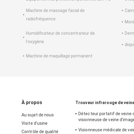
Machine de massage facial de
Camé
radiofréquence
Moni
Humidificateur de concentrateur de
Derm
l'oxygène
disp
Machine de maquillage permanent
À propos
Trouveur infrarouge de vein
Détecteur portatif de veine 
Au sujet de nous
visionneuse de veine d'ima
Visite d'usine
réel de 2 couleurs avec 3 rég
Visionneuse médicale de vei
Contrôle de qualité
lumineux