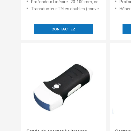
Profondeur:Linéaire : 20-100 mm, convexe : L90-160 mm, 90-305 mm
Profo
Transducteur:Têtes doubles (convexe et linéaire)
Héber
CONTACTEZ