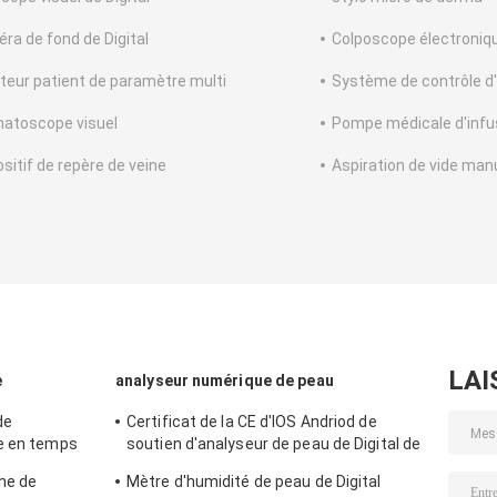
ra de fond de Digital
Colposcope électroniq
teur patient de paramètre multi
Système de contrôle d
atoscope visuel
Pompe médicale d'infu
ositif de repère de veine
Aspiration de vide man
LAI
e
analyseur numérique de peau
de
Certificat de la CE d'IOS Andriod de
ge en temps
soutien d'analyseur de peau de Digital de
lables
paume avec la lentille de la haute
ne de
Mètre d'humidité de peau de Digital
définition 1080P