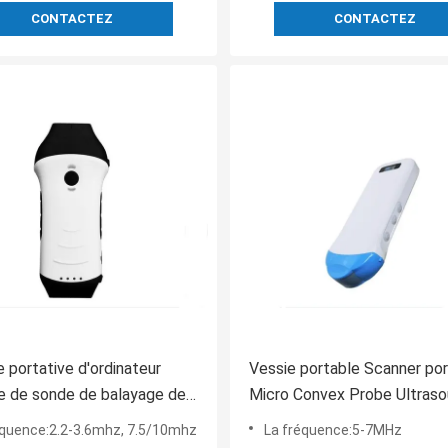
CONTACTEZ
CONTACTEZ
 portative d'ordinateur
Vessie portable Scanner po
e de sonde de balayage de
Micro Convex Probe Ultras
e scanner d'ultrason 2.2-
Veterinary Grossesse
équence:2.2-3.6mhz, 7.5/10mhz
La fréquence:5-7MHz
 7.5/10mhz