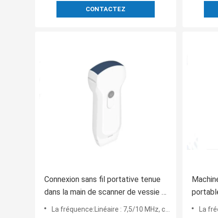
CONTACTEZ
Connexion sans fil portative tenue
Machine
dans la main de scanner de vessie à
portabl
l'ordinateur de comprimé de
phase d
La fréquence:Linéaire : 7,5/10 MHz, convexe : 2,5/5 MHz, 3,5/5 MHz
La fr
téléphone portable
3.6mhz