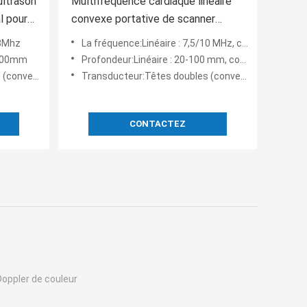
ultrason
Multifréquence cardiaque linéaire
l pour
convexe portative de scanner
d'ultrason de Wifi 10MHz
-8Mhz
La fréquence:Linéaire : 7,5/10 MHz, convexe : 2,5/5 MHz, 3,5/5 MHz
-100mm
Profondeur:Linéaire : 20-100 mm, convexe : L90-160 mm, 90-305 mm
endocavité)
Transducteur:Têtes doubles (convexe et linéaire)
CONTACTEZ
Doppler de couleur