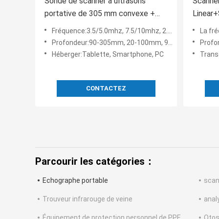
Sonde de scanner à ultrasons
Scanner
portative de 305 mm convexe +
Linear+
linéaire + cardiaque
Format
Fréquence:3.5/5.0mhz, 7.5/10mhz, 2.5/5.0mhz
La fré
Profondeur:90-305mm, 20-100mm, 90-160mm
Profo
Héberger:Tablette, Smartphone, PC
Transduc
CONTACTEZ
Parcourir les catégories：
Echographe portable
scan
Trouveur infrarouge de veine
anal
Équipement de protection personnel de PPE
Otos