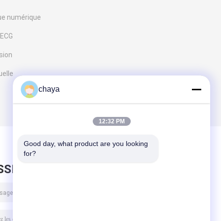
ue numérique
'ECG
sion
uelle
chaya
12:32 PM
Good day, what product are you looking 
for?
SSEZ UN MESSAGE