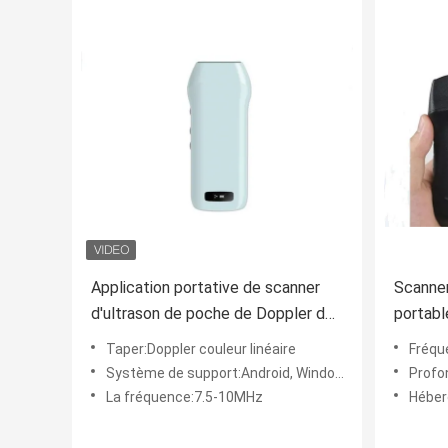
Application portative de scanner
Scanner
d'ultrason de poche de Doppler de
portabl
couleur pour la thyroïde de sein de
linéair
Taper:Doppler couleur linéaire
Fréquen
MSK
Système de support:Android, Windows, iOS
Profon
La fréquence:7.5-10MHz
Héber