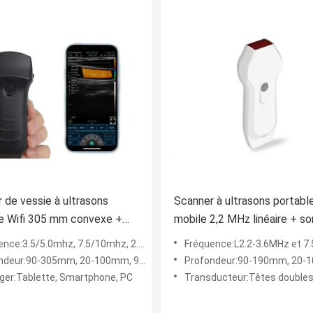
 de vessie à ultrasons
Scanner à ultrasons portabl
e Wifi 305 mm convexe +
mobile 2,2 MHz linéaire + s
e + sonde cardiaque
cardiaque 7,5/10 MHz
ce:3.5/5.0mhz, 7.5/10mhz, 2.5/5.0mhz
Fréquence:L2.2-3.6MHz et 7
deur:90-305mm, 20-100mm, 90-160mm
Profondeur:90-190mm, 20-
ger:Tablette, Smartphone, PC
Transducteur:Têtes doubles (Linéaire +