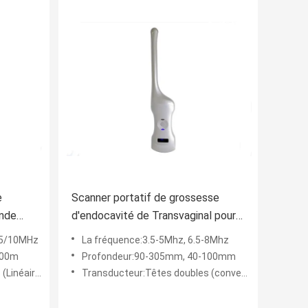
e
Scanner portatif de grossesse
onde
d'endocavité de Transvaginal pour
l'ultrason portatif d'OB/GYN
.5/10MHz
La fréquence:3.5-5Mhz, 6.5-8Mhz
100m
Profondeur:90-305mm, 40-100mm
 Cardiaque)
Transducteur:Têtes doubles (convexe + endocavité)