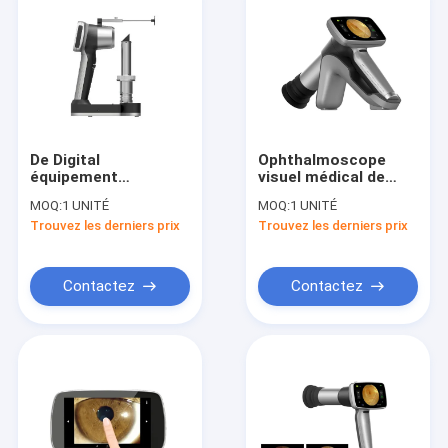
De Digital
Ophthalmoscope
équipement
visuel médical de
ophtalmique portatif
foyer automatique
MOQ:
1 UNITÉ
MOQ:
1 UNITÉ
non Mydryatic
avec le champ de
Trouvez les derniers prix
Trouvez les derniers prix
vision 45°
Contactez
Contactez
Maison
Produits
Au sujet de nous