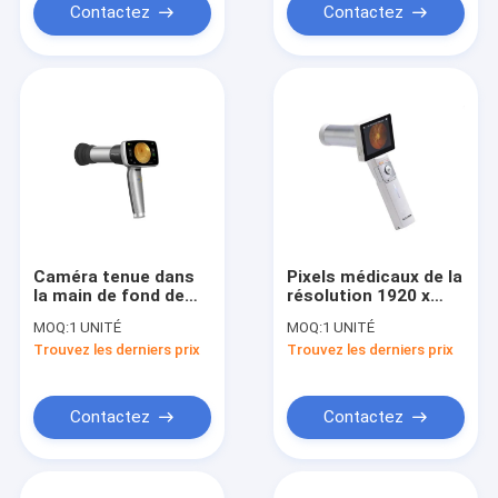
Contactez
Contactez
Caméra tenue dans
Pixels médicaux de la
la main de fond de
résolution 1920 x
Digital
1080 de caméra de
MOQ:
1 UNITÉ
MOQ:
1 UNITÉ
fond de Digital de la
Trouvez les derniers prix
Trouvez les derniers prix
CE
Contactez
Contactez