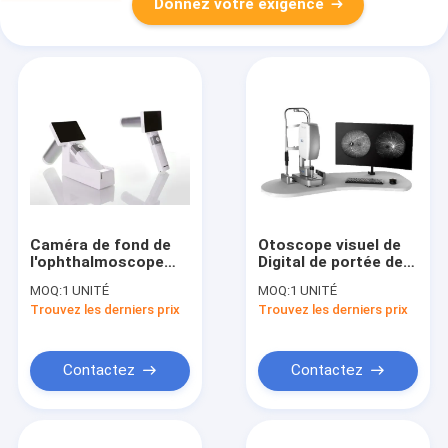
Donnez votre exigence
Caméra de fond de
Otoscope visuel de
l'ophthalmoscope
Digital de portée de
H.264 Digital
mini
MOQ:
1 UNITÉ
MOQ:
1 UNITÉ
d'inspection
ophthalmoscope
Trouvez les derniers prix
Trouvez les derniers prix
médical d'otoscope
avec USB/poids du
commerce de
production
Contactez
Contactez