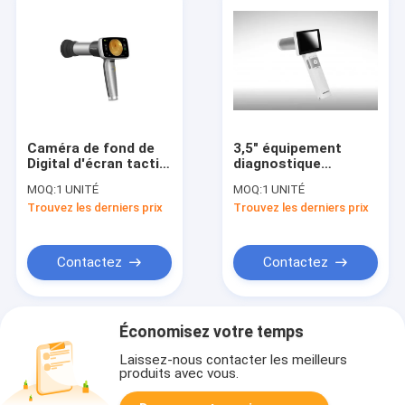
Caméra de fond de
3,5" équipement
Digital d'écran tactile
diagnostique
de TFT LCD de 3,97
d'ophthalmologie
MOQ:
1 UNITÉ
MOQ:
1 UNITÉ
pouces
pour le diabète de
Trouvez les derniers prix
Trouvez les derniers prix
glaucome
Contactez
Contactez
Économisez votre temps
Laissez-nous contacter les meilleurs
produits avec vous.