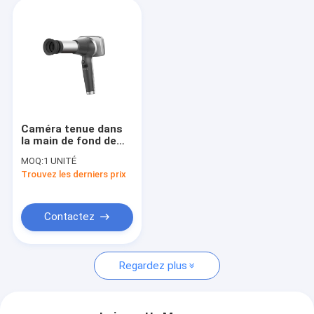
Caméra tenue dans
la main de fond de
Digital d'écran tactile
MOQ:
1 UNITÉ
de 3,97 pouces avec
Trouvez les derniers prix
la connexion d'USB
WIFI
Contactez
Regardez plus