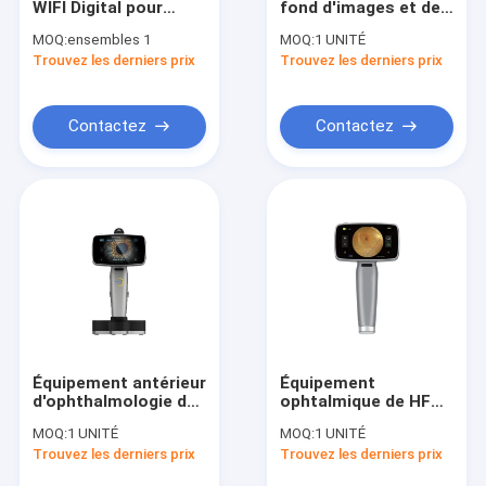
WIFI Digital pour
fond d'images et de
Trouveur infrarouge de veine
l'application de
vidéos de magasin
MOQ:
ensembles 1
MOQ:
1 UNITÉ
télémédecine
Trouvez les derniers prix
analyseur numérique de peau
Trouvez les derniers prix
scanner d'ultrason de Doppler de couleur
Contactez
Contactez
Équipement de protection personnel de PPE
Otoscope visuel de Digital
stylo micro de derma
Machine de massage facial de radiofréquence
Caméra de fond de Digital
Équipement antérieur
Équipement
Colposcope électronique numérique
d'ophthalmologie de
ophtalmique de HFC
la maladie 10X Digital
Digital de caméra
MOQ:
1 UNITÉ
MOQ:
1 UNITÉ
de diagnostic
portative de fond
Moniteur patient de paramètre multi
Trouvez les derniers prix
Trouvez les derniers prix