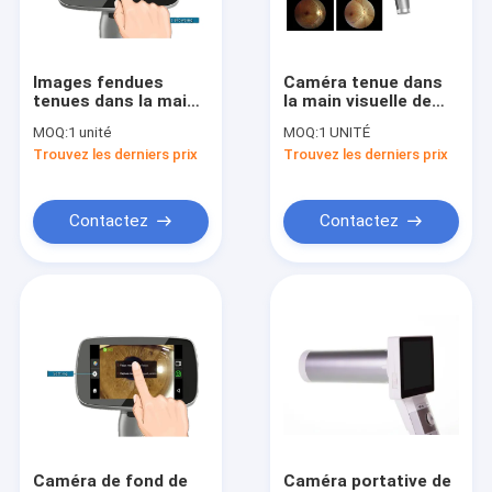
Visite d'usine
Contrôle de qualité
Images fendues
Caméra tenue dans
tenues dans la main
la main visuelle de
Contactez-nous
de la caméra 80000
fond de
MOQ:
1 unité
MOQ:
1 UNITÉ
de fond de la lampe
l'ophthalmoscope
Trouvez les derniers prix
Trouvez les derniers prix
16G Digital
45°
Nouvelles
Cas
Contactez
Contactez
Shopping Online
Echographe portable
scanner tenu dans la main d'ultrason
Echographe vétérinaire
Caméra de fond de
Caméra portative de