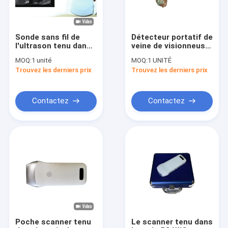
Sonde sans fil de
Détecteur portatif de
l'ultrason tenu dans
veine de visionneuse
la main 10mhz
de veine d'image en
MOQ:
1 unité
MOQ:
1 UNITÉ
Doppler
temps réel de 2
Trouvez les derniers prix
Trouvez les derniers prix
couleurs avec 3
réglables lumineux
Contactez
Contactez
Maison
Produits
Au sujet de nous
Poche scanner tenu
Le scanner tenu dans