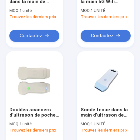
dans la main de
la main 5G Wifi
Visite d'usine
l'ultrason
d'ultrason d'ultrason
MOQ:
1 unité
MOQ:
1 UNITÉ
linéaire/10mhz
portatif sans fil
Trouvez les derniers prix
Trouvez les derniers prix
convexe de 3.5mhz
abordable a relié le
Contrôle de qualité
7.5mhz
temps de latence
>=12h de 128
éléments
Contactez-nous
Contactez
Contactez
Nouvelles
Cas
Shopping Online
Echographe portable
Doubles scanners
Sonde tenue dans la
d'ultrason de poche
main d'ultrason de
scanner tenu dans la main d'ultrason
de la sonde 10mhz
Doppler Wirless de
MOQ:
1 unité
MOQ:
1 UNITÉ
de Wifi de
couleur avec la
Echographe vétérinaire
Trouvez les derniers prix
Trouvez les derniers prix
transducteurs
longueur intégrée de
la batterie au lithium