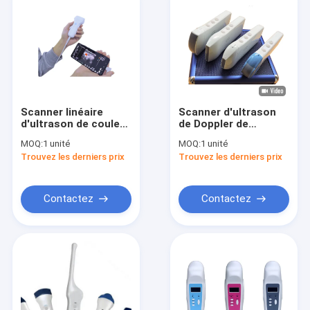
Scanner linéaire
Scanner d'ultrason
d'ultrason de couleur
de Doppler de
de la sonde 10MHz
couleur de Wifi de
MOQ:
1 unité
MOQ:
1 unité
d'USB
grossesse avec la
Trouvez les derniers prix
Trouvez les derniers prix
mesure d'Ob/Gyn
Contactez
Contactez