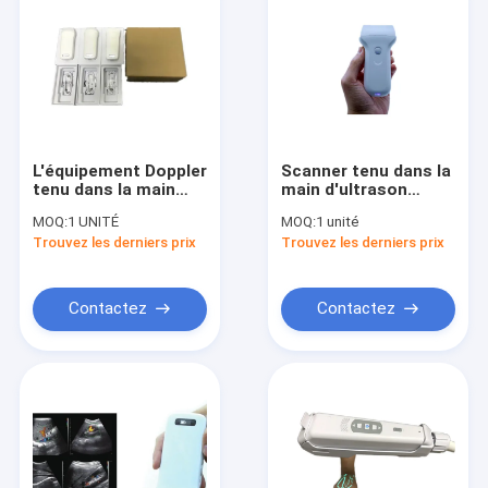
L'équipement Doppler
Scanner tenu dans la
tenu dans la main
main d'ultrason
d'ultrason de Doppler
d'ultrason de poche
MOQ:
1 UNITÉ
MOQ:
1 unité
usinent 128
avec B, B/M, couleur
Trouvez les derniers prix
Trouvez les derniers prix
éléments 90~200mm
Doppler, picowatt,
que la profondeur
éléments du mode
235g pèsent la
128 de Doppler de
connexion de Wifi
puissance
Contactez
Contactez