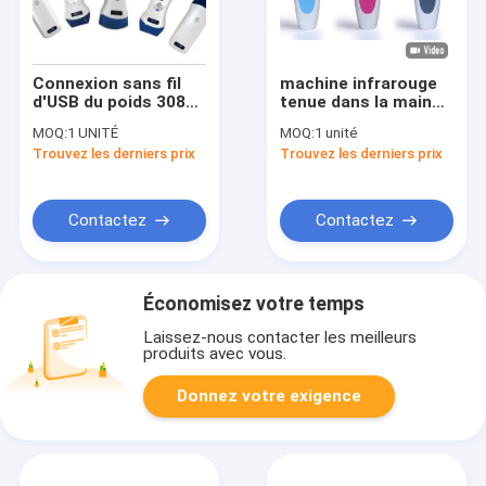
Connexion sans fil
machine infrarouge
d'USB du poids 308g
tenue dans la main
de sonde d'ultrason
de visionneuse de
MOQ:
1 UNITÉ
MOQ:
1 unité
de scanner
trouveur de veine de
Trouvez les derniers prix
Trouvez les derniers prix
d'ultrason d'Ipad
10mm pour le
seulement
détecteur vasculaire
Contactez
Contactez
Économisez votre temps
Laissez-nous contacter les meilleurs
produits avec vous.
Donnez votre exigence