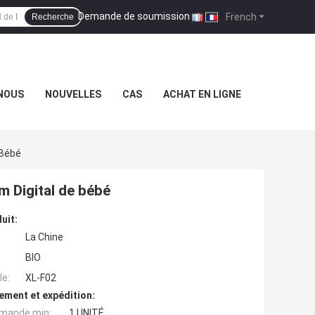
Demande de soumission
|
French
Recherche
NOUS
NOUVELLES
CAS
ACHAT EN LIGNE
 Bébé
m Digital de bébé
uit:
La Chine
BIO
e:
XL-F02
ement et expédition:
mande min:
1 UNITÉ