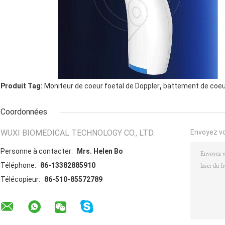
,
Produit Tag:
Moniteur de coeur foetal de Doppler
battement de coeur
Coordonnées
WUXI BIOMEDICAL TECHNOLOGY CO., LTD.
Envoyez v
Personne à contacter:
Mrs. Helen Bo
Téléphone:
86-13382885910
Télécopieur:
86-510-85572789