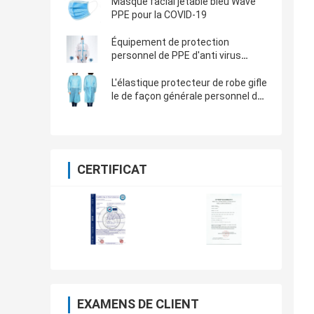
Masque facial jetable bleu Wave
PPE pour la COVID-19
Équipement de protection
personnel de PPE d'anti virus
d'habillement d'isolement
L'élastique protecteur de robe gifle
le de façon générale personnel de
tenue de protection d'équipement
de protection de PPE d'anti virus
CERTIFICAT
EXAMENS DE CLIENT