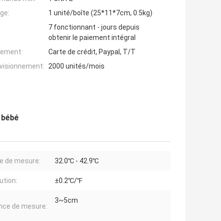
ge:
1 unité/boîte (25*11*7cm, 0.5kg)
7 fonctionnant - jours depuis
obtenir le paiement intégral
iement:
Carte de crédit, Paypal, T/T
ovisionnement:
2000 unités/mois
 bébé
e de mesure:
32.0℃ - 42.9℃
ution:
±0.2℃/℉
3~5cm
nce de mesure: