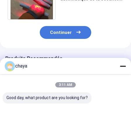
LED de machine de trouveur
de veine de sonde
Continuer
Produits Recommandés
chaya
3:11 AM
Good day, what product are you looking for?
Détecteur de veines
Détecteur de veines
Trouveur infr
infrarouges
infrarouges
sûr de veine de
économique portable
source lumine
trouveur médic