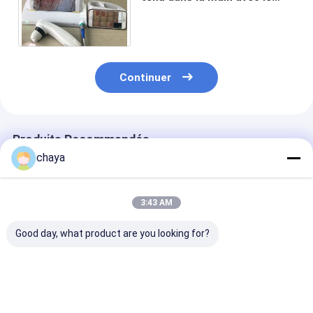
déploiement de 8 de pouce
images de l'écran 1,4,9
Continuer
Produits Recommandés
chaya
3:43 AM
Good day, what product are you looking for?
Le mini-
Dérmatoscope vidéo
Appareil phot
dermatoscope vidéo
numérique
numérique visu
numérique
1920x1080
cheveux de
Dermatoscope