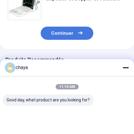
d'ordinateur portable de 1024
cadres avec le connecteur de 2
sondes
Continuer
Produits Recommandés
chaya
11:19 AM
Good day, what product are you looking for?
Scanner portatif
le scanner portatif
Machine porta
d'ultrason de Digital
d'ultrason de
d'ultrason de
machine de
Doppler de sc
l'ultrason 4d avec
d'ultrason de 