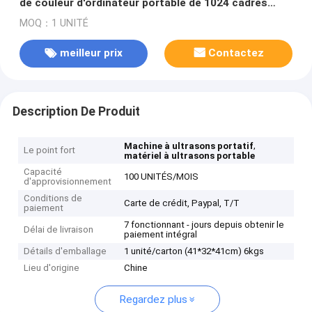
de couleur d'ordinateur portable de 1024 cadres
avec le connecteur de 2 sondes
MOQ：1 UNITÉ
meilleur prix
Contactez
Description De Produit
,
Machine à ultrasons portatif
Le point fort
matériel à ultrasons portable
Capacité
100 UNITÉS/MOIS
d'approvisionnement
Conditions de
Carte de crédit, Paypal, T/T
paiement
7 fonctionnant - jours depuis obtenir le
Délai de livraison
paiement intégral
Détails d'emballage
1 unité/carton (41*32*41cm) 6kgs
Lieu d'origine
Chine
Regardez plus