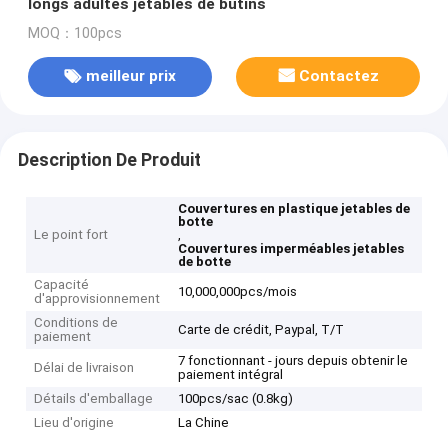
longs adultes jetables de butins
MOQ：100pcs
meilleur prix
Contactez
Description De Produit
Couvertures en plastique jetables de
botte
Le point fort
,
Couvertures imperméables jetables
de botte
Capacité
10,000,000pcs/mois
d'approvisionnement
Conditions de
Carte de crédit, Paypal, T/T
paiement
7 fonctionnant - jours depuis obtenir le
Délai de livraison
paiement intégral
Détails d'emballage
100pcs/sac (0.8kg)
Lieu d'origine
La Chine