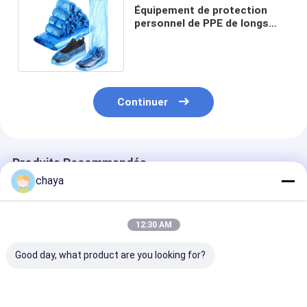
Équipement de protection
personnel de PPE de longs
adultes jetables de butins
Continuer
Produits Recommandés
chaya
12:30 AM
Good day, what product are you looking for?
Équipement de
Masque facial
Masque protec