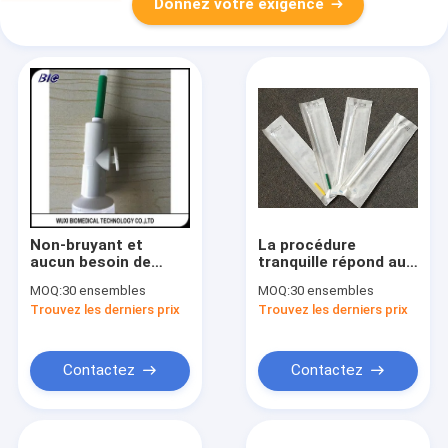
Donnez votre exigence
Non-bruyant et
La procédure
aucun besoin de
tranquille répond aux
canules manuelles
besoins des clients
MOQ:
30 ensembles
MOQ:
30 ensembles
4#~7# d'aspiration
d'aspiration de vide
Trouvez les derniers prix
Trouvez les derniers prix
de vide d'anesthésie
manuelle d'intimité
générale disponibles
avec 3 ans de
garantie
Contactez
Contactez