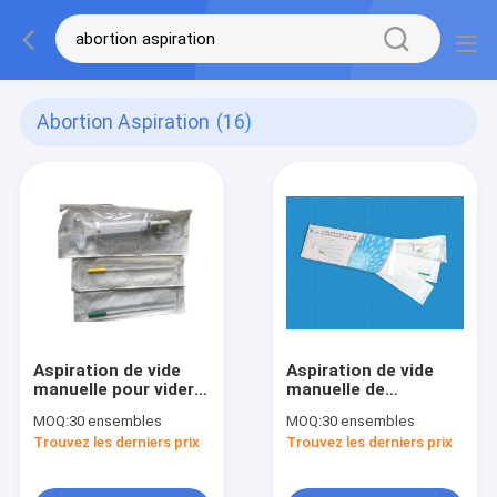
Abortion Aspiration
(16)
Aspiration de vide
Aspiration de vide
manuelle pour vider
manuelle de
l'utérus utilisant un
Disposible plus sûre
MOQ:
30 ensembles
MOQ:
30 ensembles
aspirateur et une
moins de douleur de
Trouvez les derniers prix
Trouvez les derniers prix
canule manuels de
saignement basse
vide