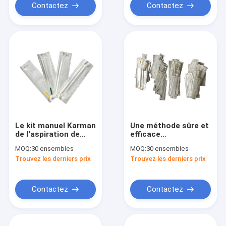
Contactez
Contactez
Le kit manuel Karman
Une méthode sûre et
de l'aspiration de
efficace
vide d'oxyde
d'avortements
MOQ:
30 ensembles
MOQ:
30 ensembles
d'éthylène MVA
chirurgicaux MVA
Trouvez les derniers prix
Trouvez les derniers prix
faisant l'avortement
jusqu'à 12 semaines
à la main Marie
de Pregnance
exploite en gradins
MVA fonctionnant
Contactez
Contactez
pour des femmes