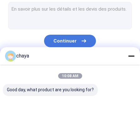
Trouveur infrarouge de veine
analyseur numérique de peau
scanner d'ultrason de Doppler de couleur
Continuer
Équipement de protection personnel de PPE
chaya
Otoscope visuel de Digital
Nos Catégories
stylo micro de derma
10:08 AM
Machine de massage facial de radiofréquence
Good day, what product are you looking for?
Caméra de fond de Digital
Colposcope électronique numérique
Echographe portable
scanner tenu dans la
Echographe
Moniteur patient de paramètre multi
main d'ultrason
vétérinaire