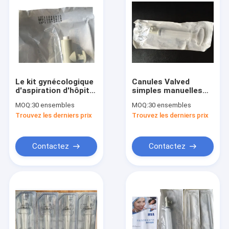
Le kit gynécologique
Canules Valved
d'aspiration d'hôpital
simples manuelles
Valved simple de
4#~7# d'aspiration
MOQ:
30 ensembles
MOQ:
30 ensembles
pincement réduisent
de vide de
Trouvez les derniers prix
Trouvez les derniers prix
la charge de travail
stérilisation d'oxyde
les économies que
d'éthylène
jetables de kit de
disponibles
MVA ne nettoient
Contactez
Contactez
aucune infection
Maison
Produits
Au sujet de nous