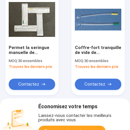
Permet la seringue
Coffre-fort tranquille
manuelle de
de vide de
l'aspiration de vide
gynécologie de kit
MOQ:
30 ensembles
MOQ:
30 ensembles
de temps de
manuel d'aspiration
Trouvez les derniers prix
Trouvez les derniers prix
rétablissement plus
aucun besoin
rapides 1 + 2 canules
d'anesthésie
générale
Contactez
Contactez
Économisez votre temps
Laissez-nous contacter les meilleurs
produits avec vous.