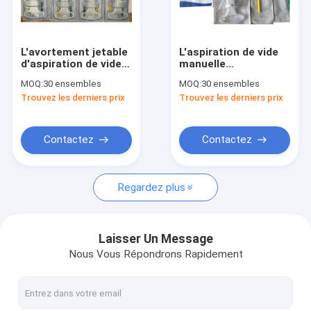
Visite d'usine
Contrôle de qualité
L'avortement jetable
L'aspiration de vide
d'aspiration de vide
manuelle
Contactez-nous
usine l'aspiration de
Valved simple jetable
MOQ:
30 ensembles
MOQ:
30 ensembles
vide manuelle de MVA
a recommandé par la
Trouvez les derniers prix
Trouvez les derniers prix
seringue d'OMS 1
Nouvelles
avec 2 canules
Cas
Contactez
Contactez
Shopping Online
Regardez plus
Echographe portable
Laisser Un Message
Nous Vous Répondrons Rapidement
scanner tenu dans la main d'ultrason
Echographe vétérinaire